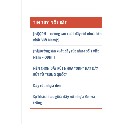
TIN TỨC NỔI BẬT
[:vi]QDH – xưởng sản xuất dây rút nhựa lớn
nhất Việt Nam[:]
[:vi]Xưởng sản xuất dây rút nhựa số 1 Việt
Nam – QDH[:]
NÊN CHỌN DÂY RÚT NHỰA “QDH” HAY DÂY
RÚT TỪ TRUNG QUỐC?
Dây rút nhựa đen
Sự khác nhau giữa dây rút nhựa đen và
trắng