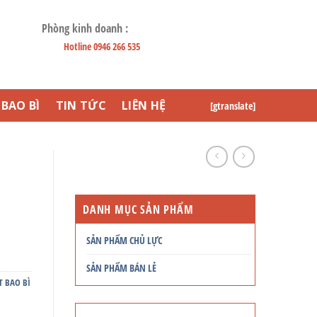
Phòng kinh doanh :
Hotline 0946 266 535
BAO BÌ
TIN TỨC
LIÊN HỆ
[gtranslate]
DANH MỤC SẢN PHẨM
SẢN PHẨM CHỦ LỰC
SẢN PHẨM BÁN LẺ
T BAO BÌ