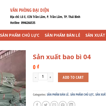
VĂN PHÒNG ĐẠI DIỆN
Địa chỉ: Lô E, CCN Trần Lãm, P. Trần Lãm, TP. Thái Bình
Hotline 0946266535
SẢN PHẨM CHỦ LỰC
SẢN PHẨM BÁN LẺ
SẢN XUẤT 
Sản xuất bao bì 04
0
₫
Sản xuất bao bì 04 quantity
ADD TO CART
Categories:
SẢN PHẨM BÁN LẺ
,
SẢN PHẨM CHỦ LỰC
,
SẢN XUẤ