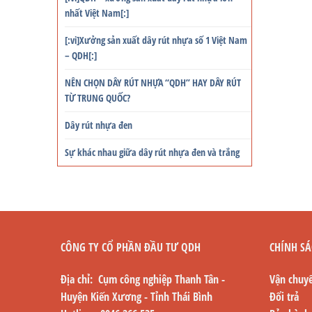
nhất Việt Nam[:]
[:vi]Xưởng sản xuất dây rút nhựa số 1 Việt Nam
– QDH[:]
NÊN CHỌN DÂY RÚT NHỰA “QDH” HAY DÂY RÚT
TỪ TRUNG QUỐC?
Dây rút nhựa đen
Sự khác nhau giữa dây rút nhựa đen và trắng
CÔNG TY CỔ PHẦN ĐẦU TƯ QDH
CHÍNH SÁ
Địa chỉ: Cụm công nghiệp Thanh Tân -
Vận chuy
Huyện Kiến Xương - Tỉnh Thái Bình
Đổi trả