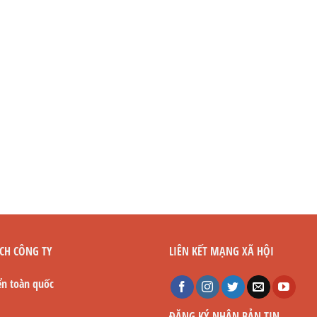
CH CÔNG TY
LIÊN KẾT MẠNG XÃ HỘI
ển toàn quốc
ĐĂNG KÝ NHẬN BẢN TIN