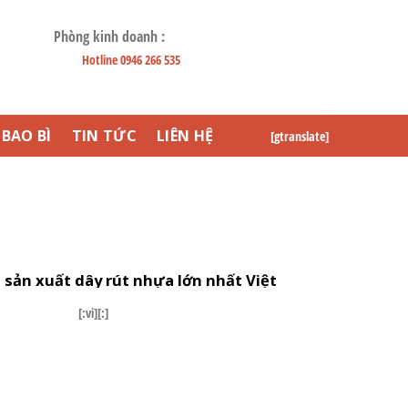
Phòng kinh doanh :
Hotline 0946 266 535
BAO BÌ
TIN TỨC
LIÊN HỆ
[gtranslate]
 sản xuất dây rút nhựa lớn nhất Việt
[:vi][:]