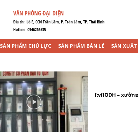
VĂN PHÒNG ĐẠI DIỆN
Địa chỉ: Lô E, CCN Trần Lãm, P. Trần Lãm, TP. Thái Bình
Hotline 0946266535
SẢN PHẨM CHỦ LỰC
SẢN PHẨM BÁN LẺ
SẢN XUẤT 
[:vi]QDH – xưởng
Nam[:]